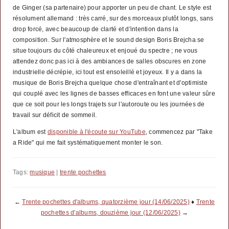
de Ginger (sa partenaire) pour apporter un peu de chant. Le style est
résolument allemand : très carré, sur des morceaux plutôt longs, sans
drop forcé, avec beaucoup de clarté et d'intention dans la
composition. Sur l'atmosphère et le sound design Boris Brejcha se
situe toujours du côté chaleureux et enjoué du spectre ; ne vous
attendez donc pas ici à des ambiances de salles obscures en zone
industrielle décrépie, ici tout est ensoleillé et joyeux. Il y a dans la
musique de Boris Brejcha quelque chose d'entraînant et d'optimiste
qui couplé avec les lignes de basses efficaces en font une valeur sûre
que ce soit pour les longs trajets sur l'autoroute ou les journées de
travail sur déficit de sommeil.
L'album est
disponible à l'écoute sur YouTube
, commencez par "Take
a Ride" qui me fait systématiquement monter le son.
Tags:
musique
|
trente pochettes
←
Trente pochettes d'albums, quatorzième jour (14/06/2025)
♦
Trente
pochettes d'albums, douzième jour (12/06/2025)
→